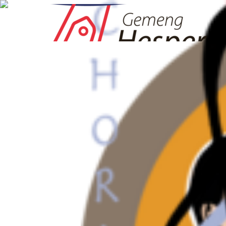
Lokal Veräiner
HESPER VERÄINER
HESPER VERÄINER